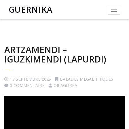
GUERNIKA
Permut
la
navigat
ARTZAMENDI –
IGUZKIMENDI (LAPURDI)
17 SEPTEMBRE 2025
BALADES MEGALITHIQUES
0 COMMENTAIRE
OILAGORRA