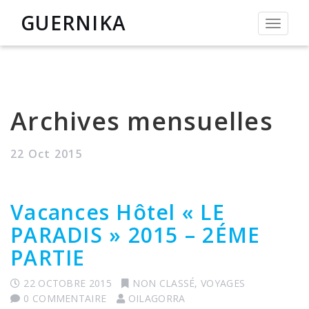
GUERNIKA
Permut
la
navigat
Archives mensuelles
22 Oct 2015
Vacances Hôtel « LE
PARADIS » 2015 – 2ÉME
PARTIE
22 OCTOBRE 2015
NON CLASSÉ
,
VOYAGES
0 COMMENTAIRE
OILAGORRA